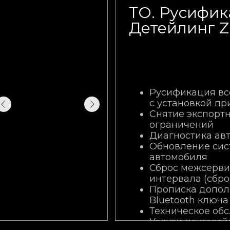
ТО. Русифик
Детейлинг 
Русификация вс
с установкой п
Снятие экспорт
ограничений
Диагностика ав
Обновление си
автомобиля
Сброс межсерви
интервала (сбро
Прописка допол
Bluetooth ключа
Техническое об
Услуги по детей