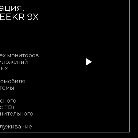
ация.
ZEEKR 9X
ех мониторов
риложений
ных
томобиля
стемы
сного
с ТО)
нительного
служивание
лингу