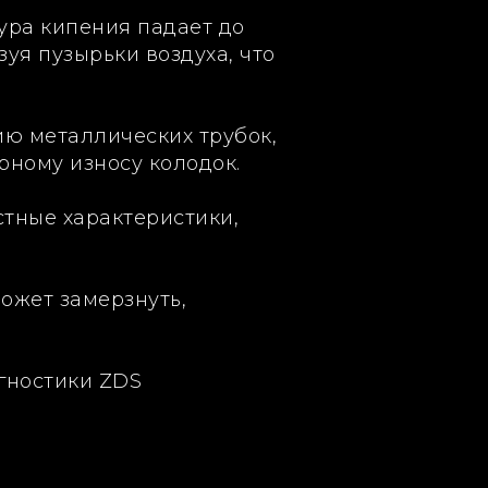
тура кипения падает до
уя пузырьки воздуха, что
ию металлических трубок,
рному износу колодок.
тные характеристики,
ожет замерзнуть,
гностики ZDS