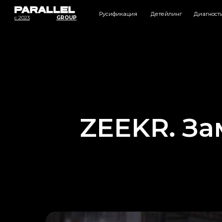
Русификация
Детейлинг
Диагностика
Т
c 2023
GROUP
ZEEKR. З