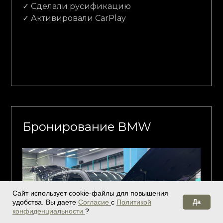
✓ Сделали русификацию
⁠✓ Активировали CarPlay
Бронирование BMW
Сайт использует cookie-файлы для повышения
удобства. Вы даете
Согласие
с
Политикой
Да
конфиденциальности
?