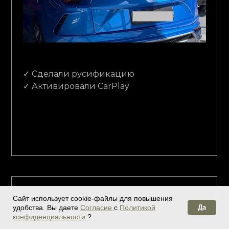
✓ Сделали русификацию
⁠✓ Активировали CarPlay
Бронирование BMW
Сайт использует cookie-файлы для повышения
удобства. Вы даете
Согласие
с
Политикой
Да
конфиденциальности
?