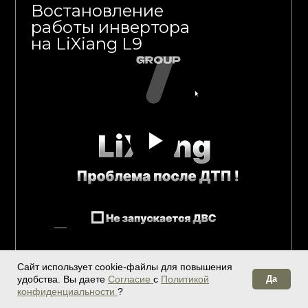
Востановление
работы инвертора
на LiXiang L9
Сайт использует cookie-файлы для повышения
✓ Сняли CRASH и адаптировали
удобства. Вы даете
Согласие
с
Политикой
Да
родной инвертор
конфиденциальности
?